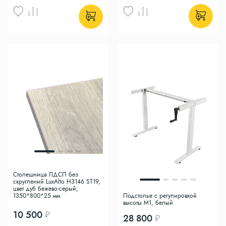
Столешница ЛДСП без
скруглений LuxAlto H3146 ST19,
цвет дуб бежево-серый,
1350*800*25 мм
Подстолье с регулировкой
высоты M1, белый
10 500
28 800