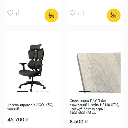
Столешница ЛДСП без
Кресло игровое XIAOQI X5C,
скруглений LuxAlto H3146 ST19,
черный
цвет дуб бежево-серый,
1400*600*25 мм
45 700
8 500