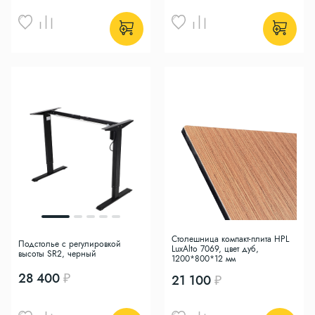
Столешница компакт-плита HPL
Подстолье с регулировкой
LuxAlto 7069, цвет дуб,
высоты SR2, черный
1200*800*12 мм
28 400
21 100