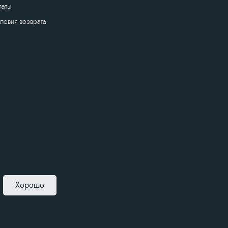
латы
словия возврата
Хорошо