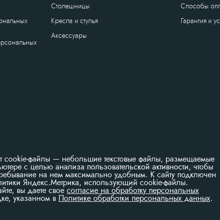
Столешницы
Способы оп
сональных
Кресла и стулья
Гарантия и у
Аксессуары
ерсональных
ет cookie-файлы — небольшие текстовые файлы, размещаемые
© 2023 - 2025 LuxAlto — Все права защищены
ютере с целью анализа пользовательской активности, чтобы
пребывание на нем максимально удобным. К cайту подключен
литики Яндекс.Метрика, использующий cookie-файлы.
айте, вы даете свое
согласие на обработку персональных
ке, указанном в
Политике обработки персональных данных
.