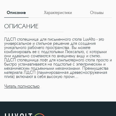
Описание
Характеристики
Отзывы
ОПИСАНИЕ
Х
ЛДСП столешница для письменного стола LuxAlto - это
универсальное и стильное решение для создания
уникального рабочего пространства. Вы можете
комбинировать ее с подстольями Люксальто, с которыми
они идеально сочетаются по внешнему виду и стилю.
ЛДСП столешница лофт для компьютерного стола просто и
быстро устанавливается на подстолье с электрическим и
механическим подъемными механизмами. Преимущества
материала ЛДСП (ламинированная древесностружечная
плита) включают в себя высокую прочн...
ЛДСП столешница для письменного стола LuxAlto - это
универсальное и стильное решение для создания
Читать полностью
уникального рабочего пространства. Вы можете
комбинировать ее с подстольями Люксальто, с которыми
они идеально сочетаются по внешнему виду и стилю.
ЛДСП столешница лофт для компьютерного стола просто и
быстро устанавливается на подстолье с электрическим и
механическим подъемными механизмами.