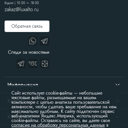
будни | 10:00 — 18:00
zakaz@luxalto.ru
Обратная связь
Следи за новостями
Информация
Сайт использует cookie-файлы — небольшие
текстовые файлы, размещаемые на вашем
О нас
Каталог
компьютере с целью анализа пользовательской
активности, чтобы сделать ваше пребывание на нем
Контакты
максимально удобным. К cайту подключен сервис
Столы
веб-аналитики Яндекс.Метрика, использующий
Клиентам
cookie-файлы. Оставаясь на сайте, вы даете свое
Доставка
согласие на обработку персональных данных
в
Подстолья